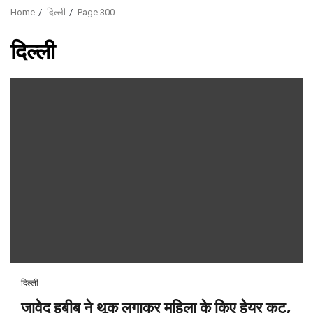
Home
दिल्ली
Page 300
दिल्ली
दिल्ली
जावेद हबीब ने थूक लगाकर महिला के किए हेयर कट,