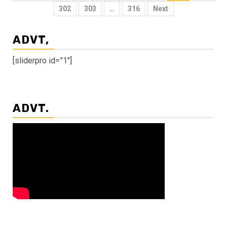
pagination
302
303
…
316
Next
ADVT,
[sliderpro id=”1″]
ADVT.