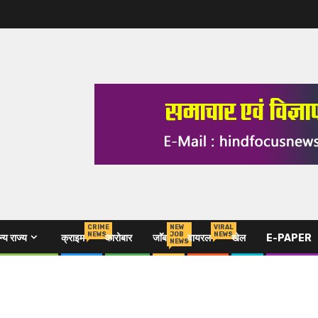
CRIME
NEW
VIRAL
NEWS
JOB
NEWS
्य राज्य
क्राइम
कारोबार
जाॅॅब
वायरल
खेल
E-PAPER
NEWS