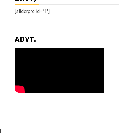
[sliderpro id=”1″]
ADVT.
ग