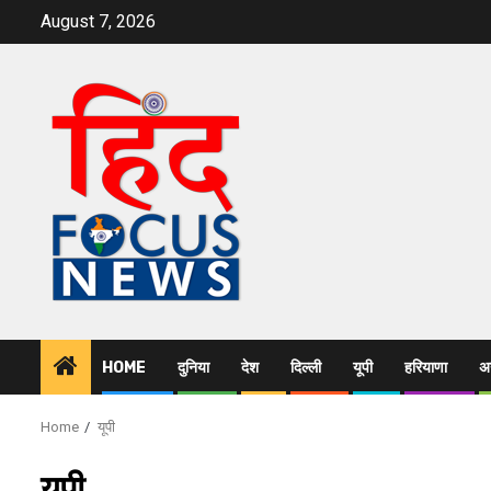
Skip
August 7, 2026
to
content
HOME
दुनिया
देश
दिल्ली
यूपी
हरियाणा
अन
Home
यूपी
यूपी