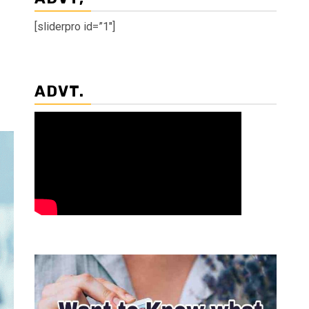
[sliderpro id=”1″]
ADVT.