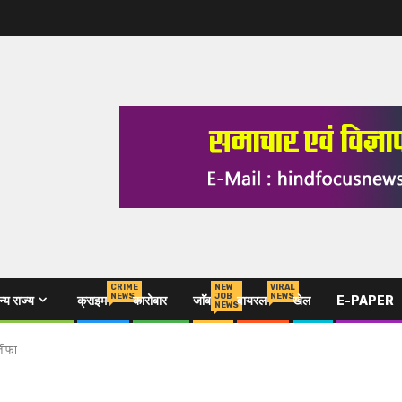
CRIME
NEW
VIRAL
NEWS
JOB
NEWS
्य राज्य
क्राइम
कारोबार
जाॅॅब
वायरल
खेल
E-PAPER
NEWS
्तीफा