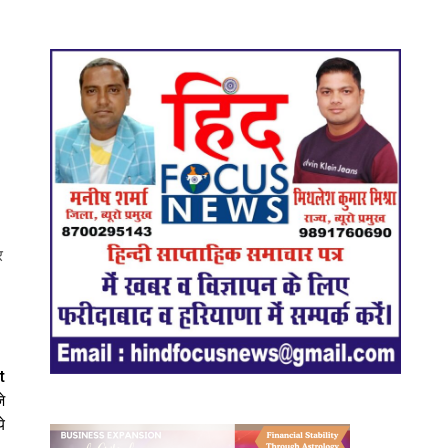
र
t
े
े