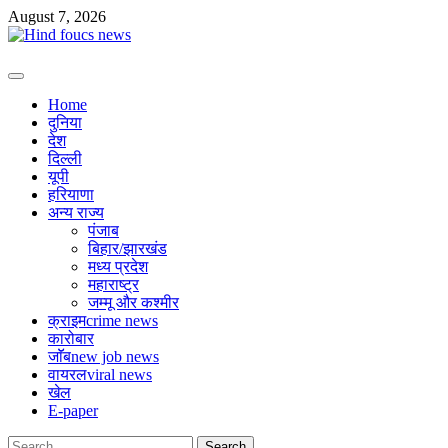
Skip
August 7, 2026
to
content
Primary
Menu
Home
दुनिया
देश
दिल्ली
यूपी
हरियाणा
अन्य राज्य
पंजाब
बिहार/झारखंड
मध्य प्रदेश
महाराष्ट्र
जम्मू और कश्मीर
क्राइम
crime news
कारोबार
जाॅॅब
new job news
वायरल
viral news
खेल
E-paper
Search