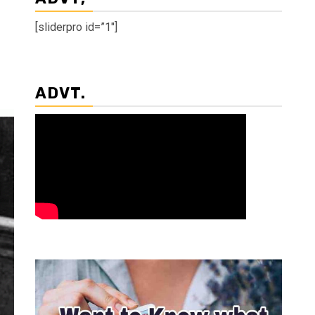
[sliderpro id=”1″]
ADVT.