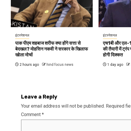
इंटरनेशनल
इंटरनेशनल
पाक पीएम शहबाज शरीफ क्या होंगे सत्ता से
एच1बी और एल-1 व
बेदखल? मोहसिन नकवी ने सरकार के खिलाफ
की तैयारी में ट्रं
खोला मोर्चा
होगी दिक्कत
2 hours ago
hind focus news
1 day ago
Leave a Reply
Your email address will not be published.
Required fi
Comment
*