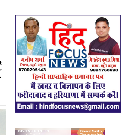
t
त
?