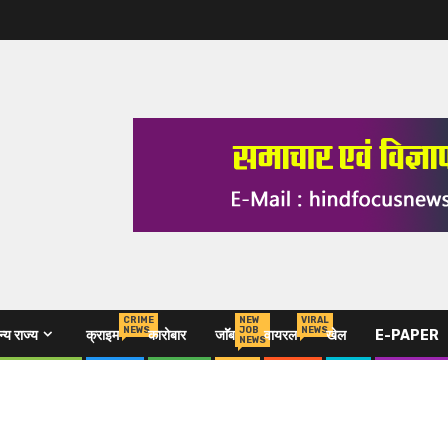
CRIME
NEW
VIRAL
NEWS
JOB
NEWS
्य राज्य
क्राइम
कारोबार
जाॅॅब
वायरल
खेल
E-PAPER
NEWS